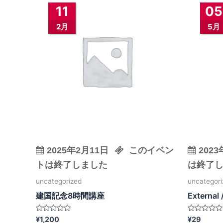
11
05
2月
5月
2025年2月11日
このイベン
202
トは終了しました
は終了
uncategorized
uncategori
建国記念8時間講座
External 
5
5
¥
1,200
¥
29