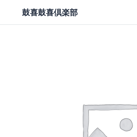
内
鼓喜鼓喜倶楽部
容
を
ス
キ
ッ
プ