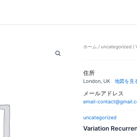
Variation
ホーム
/
uncategorized
/ 
価
Recurrence
個
格
帯:
住所
London, UK
地図を見
¥1
メールアドレス
–
email-contact@gmail.
¥1
uncategorized
Variation Recurre