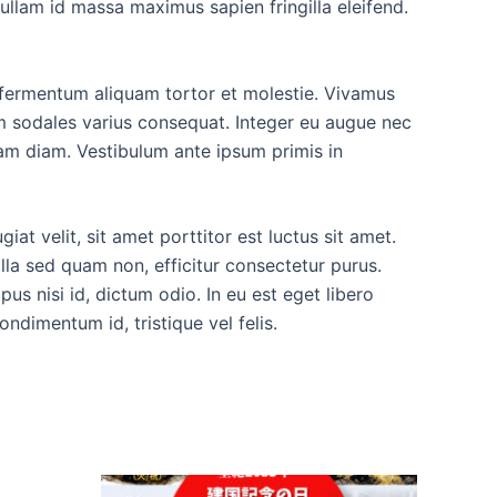
Nullam id massa maximus sapien fringilla eleifend.
nt fermentum aliquam tortor et molestie. Vivamus
lam sodales varius consequat. Integer eu augue nec
quam diam. Vestibulum ante ipsum primis in
at velit, sit amet porttitor est luctus sit amet.
gilla sed quam non, efficitur consectetur purus.
us nisi id, dictum odio. In eu est eget libero
ondimentum id, tristique vel felis.