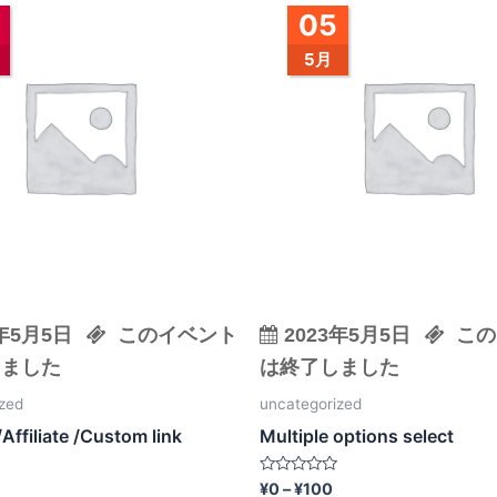
格
05
の
帯:
¥0
商
5月
–
品
¥100
に
は
複
数
の
バ
リ
エ
3年5月5日
このイベント
2023年5月5日
この
ー
シ
しました
は終了しました
ョ
zed
uncategorized
ン
/Affiliate /Custom link
Multiple options select
が
あ
5
¥
0
–
¥
100