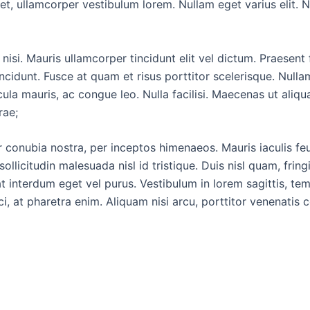
et, ullamcorper vestibulum lorem. Nullam eget varius elit. 
 nisi. Mauris ullamcorper tincidunt elit vel dictum. Praese
incidunt. Fusce at quam et risus porttitor scelerisque. Nul
icula mauris, ac congue leo. Nulla facilisi. Maecenas ut ali
rae;
 conubia nostra, per inceptos himenaeos. Mauris iaculis feugi
sollicitudin malesuada nisl id tristique. Duis nisl quam, frin
t interdum eget vel purus. Vestibulum in lorem sagittis, temp
ci, at pharetra enim. Aliquam nisi arcu, porttitor venenatis c
価
こ